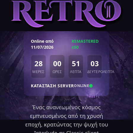
Online από
REMASTERED
11/07/2026
x50
28
00
51
04
ΜΈΡΕΣ
ΏΡΕΣ
ΛΕΠΤΆ
ΔΕΥΤΕΡΌΛΕΠΤΑ
ΚΑΤΆΣΤΑΣΗ SERVER
ONLINE
Ένας ανανεωμένος κόσμος
εμπνευσμένος από τη χρυσή
εποχή, κρατώντας την ψυχή του